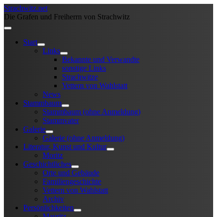
Strachwitz.net
Die Grafen und Freiherrn von Strachwitz
Start
Links
Bekannte und Verwandte
sonstige Links
Strachwitze
Vettern von Wahlstatt
News
Stammbaum
Stammbaum (ohne Anmeldung)
Stammvater
Galerie
Galerie (ohne Anmeldung)
Literatur, Kunst und Kultur
Moritz
Geschichtliches
Orte und Gebäude
Familiengeschichte
Vettern von Wahlstatt
Archiv
Persönlichkeiten
Mauritz