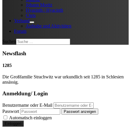
Johann Moritz
Hyazinth / Hyacinth
Chris
Verband
Aufgabe und Aktivitäten
Forum
Suchen
Newsflash
1285
Die Großfamilie Strachwitz war urkundlich seit 1285 in Schlesien
ansässig.
Anmeldung/ Login
Benutzername oder E-Mail
Passwort
Passwort anzeigen
Automatisch einloggen
Einloggen