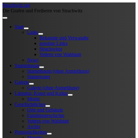
Strachwitz.net
Die Grafen und Freiherrn von Strachwitz
Start
Links
Bekannte und Verwandte
sonstige Links
Strachwitze
Vettern von Wahlstatt
News
Stammbaum
Stammbaum (ohne Anmeldung)
Stammvater
Galerie
Galerie (ohne Anmeldung)
Literatur, Kunst und Kultur
Moritz
Geschichtliches
Orte und Gebäude
Familiengeschichte
Vettern von Wahlstatt
Archiv
Persönlichkeiten
Mauritz