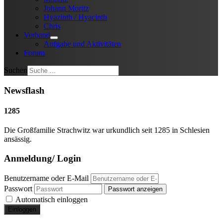
Johann Moritz
Hyazinth / Hyacinth
Chris
Verband
Aufgabe und Aktivitäten
Forum
Suchen
Newsflash
1285
Die Großfamilie Strachwitz war urkundlich seit 1285 in Schlesien
ansässig.
Anmeldung/ Login
Benutzername oder E-Mail
Passwort
Passwort anzeigen
Automatisch einloggen
Einloggen