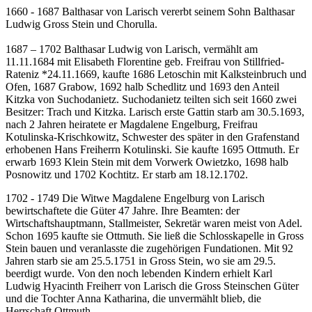
1660 - 1687 Balthasar von Larisch vererbt seinem Sohn Balthasar
Ludwig Gross Stein und Chorulla.
1687 – 1702 Balthasar Ludwig von Larisch, vermählt am
11.11.1684 mit Elisabeth Florentine geb. Freifrau von Stillfried-
Rateniz *24.11.1669, kaufte 1686 Letoschin mit Kalksteinbruch und
Ofen, 1687 Grabow, 1692 halb Schedlitz und 1693 den Anteil
Kitzka von Suchodanietz. Suchodanietz teilten sich seit 1660 zwei
Besitzer: Trach und Kitzka. Larisch erste Gattin starb am 30.5.1693,
nach 2 Jahren heiratete er Magdalene Engelburg, Freifrau
Kotulinska-Krischkowitz, Schwester des später in den Grafenstand
erhobenen Hans Freiherrn Kotulinski. Sie kaufte 1695 Ottmuth. Er
erwarb 1693 Klein Stein mit dem Vorwerk Owietzko, 1698 halb
Posnowitz und 1702 Kochtitz. Er starb am 18.12.1702.
1702 - 1749 Die Witwe Magdalene Engelburg von Larisch
bewirtschaftete die Güter 47 Jahre. Ihre Beamten: der
Wirtschaftshauptmann, Stallmeister, Sekretär waren meist von Adel.
Schon 1695 kaufte sie Ottmuth. Sie ließ die Schlosskapelle in Gross
Stein bauen und veranlasste die zugehörigen Fundationen. Mit 92
Jahren starb sie am 25.5.1751 in Gross Stein, wo sie am 29.5.
beerdigt wurde. Von den noch lebenden Kindern erhielt Karl
Ludwig Hyacinth Freiherr von Larisch die Gross Steinschen Güter
und die Tochter Anna Katharina, die unvermählt blieb, die
Herrschaft Ottmuth.