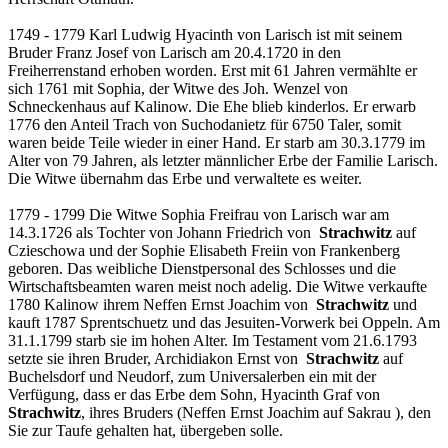
1749 - 1779 Karl Ludwig Hyacinth von Larisch ist mit seinem
Bruder Franz Josef von Larisch am 20.4.1720 in den
Freiherrenstand erhoben worden. Erst mit 61 Jahren vermählte er
sich 1761 mit Sophia, der Witwe des Joh. Wenzel von
Schneckenhaus auf Kalinow. Die Ehe blieb kinderlos. Er erwarb
1776 den Anteil Trach von Suchodanietz für 6750 Taler, somit
waren beide Teile wieder in einer Hand. Er starb am 30.3.1779 im
Alter von 79 Jahren, als letzter männlicher Erbe der Familie Larisch.
Die Witwe übernahm das Erbe und verwaltete es weiter.
1779 - 1799 Die Witwe Sophia Freifrau von Larisch war am
14.3.1726 als Tochter von Johann Friedrich von
Strachwitz
auf
Czieschowa und der Sophie Elisabeth Freiin von Frankenberg
geboren. Das weibliche Dienstpersonal des Schlosses und die
Wirtschaftsbeamten waren meist noch adelig. Die Witwe verkaufte
1780 Kalinow ihrem Neffen Ernst Joachim von
Strachwitz
und
kauft 1787 Sprentschuetz und das Jesuiten-Vorwerk bei Oppeln. Am
31.1.1799 starb sie im hohen Alter. Im Testament vom 21.6.1793
setzte sie ihren Bruder, Archidiakon Ernst von
Strachwitz
auf
Buchelsdorf und Neudorf, zum Universalerben ein mit der
Verfügung, dass er das Erbe dem Sohn, Hyacinth Graf von
Strachwitz
, ihres Bruders (Neffen Ernst Joachim auf Sakrau ), den
Sie zur Taufe gehalten hat, übergeben solle.