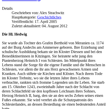
Details
Geschrieben von:
Alex Strachwitz
Hauptkategorie:
Geschichtliches
Veröffentlicht: 17. April 2005
Zuletzt aktualisiert: 04. August 2012
Die Hl. Hedwig
Sie wurde als Tochter des Grafen Berthold von Meranien ca. 1174
auf der Burg Andechs am Ammersee geboren. Ihre Erziehung und
schulische Ausbildung bekam sie im Kloster Diessen und bei den
Benediktinerinnen in Kitzingen. Sie heiratete sehr jung den
Piastenherzog Heinrich I von Schlesien. Im Mittelpunkt ihres
Lebens stand die Sorge für die eigene Familie und die Menschen in
Schlesien, vor allem die ihr ans Herz gewachsenen Armen und
Kranken. Auch stiftete sie Kirchen und Klöster. Nach ihrem Tode
im Kloster Trebnitz, wo sie die letzten Jahre ihres Lebens
verbrachte, rankten sich fromme Legenden um ihr Leben. Sie starb
am 15. Oktober 1243, zweieinhalb Jahre nach der Schlacht von
deren Schlachtfeld sie den kopflosen Leichnam ihres Sohnes,
Herzog Heinrich II, barg, den sie an den sechs Zehen seines einen
Fußes erkannte. Sie wird verehrt als die Schutzpatronin des
Schlesierlandes, an dessen Besiedlung sie einen bedeutenden Anteil
hatte.