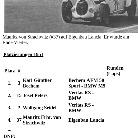
Mauritz von Strachwitz (#37) auf Eigenbau Lancia. Er wurde am
Ende Vierter.
Platzierungen 1951
Runden
Platz
#
(Laps)
Karl-Günther
Bechem-AFM 50
1.
3
Bechem
Sport - BMW M5
Veritas RS -
2.
15
Josef Peters
BMW
Veritas RS -
3.
?
Wolfgang Seidel
BMW
Mauritz Frhr. von
4.
37
Eigenbau Lancia
Strachwitz
...
DNF: