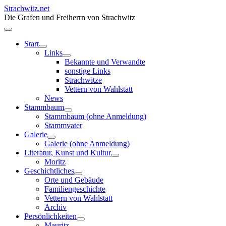
Strachwitz.net
Die Grafen und Freiherrn von Strachwitz
Start
Links
Bekannte und Verwandte
sonstige Links
Strachwitze
Vettern von Wahlstatt
News
Stammbaum
Stammbaum (ohne Anmeldung)
Stammvater
Galerie
Galerie (ohne Anmeldung)
Literatur, Kunst und Kultur
Moritz
Geschichtliches
Orte und Gebäude
Familiengeschichte
Vettern von Wahlstatt
Archiv
Persönlichkeiten
Mauritz