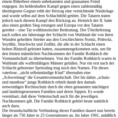
einem Ritterheer einem unbekannten und grausamen Feind
entgegen. Im heldenhaften Kampf gegen einen zahlenmäßig
überlegenen Gegner erlitt der Herzog eine vernichtende Niederlage
und wurde selbst auf dem Schlachtfeld getötet. Die Tataren traten
jedoch nach diesem Kampf den Rückzug an. Heinrich der II. hatte
also einen großen Sieg errungen und Europa vor den Tataren
gerettet – eine Tat welthistorischer Bedeutung. Der Überlieferung
nach sollen am Jahrestage der Schlacht von Wahlstatt die von ihren
Wunden geheilten Streiter aus den Geschlechtern Nostiz, Prittwitz,
Seydlitz, Strachwitz und Zedlitz, die alle in der Schlacht einen
hohen Blutzoll geleistet hatten, zusammengekommen sein, um für
den letzten männlichen Nachkommen der Familie Rothkirch die
Vormundschaft zu übernehmen. Von der Familie Rothkirch waren in
Wahlstatt alle waffenfähigen Männer gefallen. Nur ein erst nach der
Schlacht geborener Sprössling trug noch den Namen. Für dieses
vaterlose, „nicht selbstmündige Kind“ übernahm eine
„Schwertmag“ die Gesamtvormundschaft. Der bis dahin „schutz-
und muntlose“ junge Rothkirch erhielt damit den damals
notwendigen Rechtsschutz durch die oben genannten mächtigen
und landeingesessenen Familien und deren Sippen. Es wurde
vereinbart, daß diese Vetternschaft auch für die jeweiligen
Nachkommen gilt. Die Familie Rothkirch gehört heute natürlich
auch dazu.
Die freundschaftliche Verbindung dieser Familien dauert nun bereits
länger als 750 Jahre in 25 Generationen an. Im Jahre 1991, anläßlich