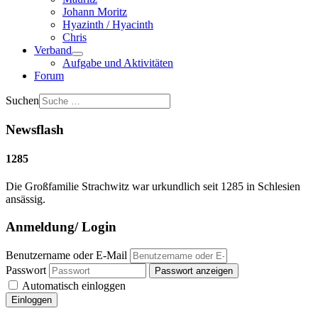
Johann Moritz
Hyazinth / Hyacinth
Chris
Verband
Aufgabe und Aktivitäten
Forum
Suchen
Newsflash
1285
Die Großfamilie Strachwitz war urkundlich seit 1285 in Schlesien
ansässig.
Anmeldung/ Login
Benutzername oder E-Mail
Passwort
Passwort anzeigen
Automatisch einloggen
Einloggen