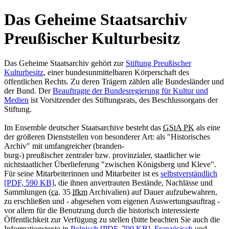
Das Geheime Staatsarchiv
Preußischer Kulturbesitz
Das Geheime Staatsarchiv gehört zur
Stiftung Preußischer
Kulturbesitz
, einer bundesunmittelbaren Körperschaft des
öffentlichen Rechts. Zu deren Trägern zählen alle Bundesländer und
der Bund. Der
Beauftragte der Bundesregierung für Kultur und
Medien
ist Vorsitzender des Stiftungsrats, des Beschlussorgans der
Stiftung.
Im Ensemble deutscher Staatsarchive besteht das
GStA PK
als eine
der größeren Dienststellen von besonderer Art: als "Historisches
Archiv" mit umfangreicher (branden-
burg-) preußischer zentraler bzw. provinzialer, staatlicher wie
nichtstaatlicher Überlieferung "zwischen Königsberg und Kleve".
Für seine Mitarbeiterinnen und Mitarbeiter ist es
selbstverständlich
[PDF, 590 KB]
, die ihnen anvertrauten Bestände, Nachlässe und
Sammlungen (
ca.
35
lfkm
Archivalien) auf Dauer aufzubewahren,
zu erschließen und - abgesehen vom eigenen Auswertungsauftrag -
vor allem für die Benutzung durch die historisch interessierte
Öffentlichkeit zur Verfügung zu stellen (bitte beachten Sie auch die
Informationstexte in
Polnisch
[PDF, 700 KB]
,
Französisch
und