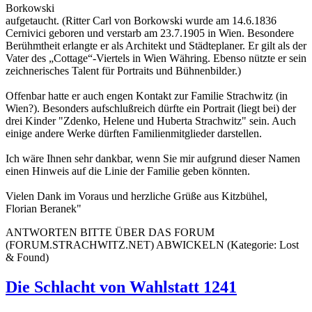
Borkowski
aufgetaucht. (Ritter Carl von Borkowski wurde am 14.6.1836
Cernivici geboren und verstarb am 23.7.1905 in Wien. Besondere
Berühmtheit erlangte er als Architekt und Städteplaner. Er gilt als der
Vater des „Cottage“-Viertels in Wien Währing. Ebenso nützte er sein
zeichnerisches Talent für Portraits und Bühnenbilder.)
Offenbar hatte er auch engen Kontakt zur Familie Strachwitz (in
Wien?). Besonders aufschlußreich dürfte ein Portrait (liegt bei) der
drei Kinder "Zdenko, Helene und Huberta Strachwitz" sein. Auch
einige andere Werke dürften Familienmitglieder darstellen.
Ich wäre Ihnen sehr dankbar, wenn Sie mir aufgrund dieser Namen
einen Hinweis auf die Linie der Familie geben könnten.
Vielen Dank im Voraus und herzliche Grüße aus Kitzbühel,
Florian Beranek
"
ANTWORTEN BITTE ÜBER DAS FORUM
(FORUM.STRACHWITZ.NET) ABWICKELN (Kategorie: Lost
& Found)
Die Schlacht von Wahlstatt 1241