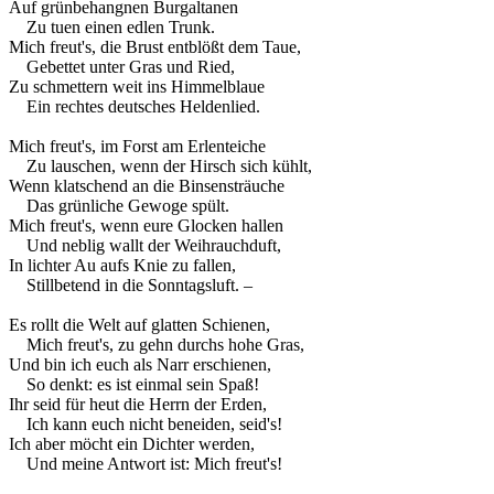
Auf grünbehangnen Burgaltanen
Zu tuen einen edlen Trunk.
Mich freut's, die Brust entblößt dem Taue,
Gebettet unter Gras und Ried,
Zu schmettern weit ins Himmelblaue
Ein rechtes deutsches Heldenlied.
Mich freut's, im Forst am Erlenteiche
Zu lauschen, wenn der Hirsch sich kühlt,
Wenn klatschend an die Binsensträuche
Das grünliche Gewoge spült.
Mich freut's, wenn eure Glocken hallen
Und neblig wallt der Weihrauchduft,
In lichter Au aufs Knie zu fallen,
Stillbetend in die Sonntagsluft. –
Es rollt die Welt auf glatten Schienen,
Mich freut's, zu gehn durchs hohe Gras,
Und bin ich euch als Narr erschienen,
So denkt: es ist einmal sein Spaß!
Ihr seid für heut die Herrn der Erden,
Ich kann euch nicht beneiden, seid's!
Ich aber möcht ein Dichter werden,
Und meine Antwort ist: Mich freut's!