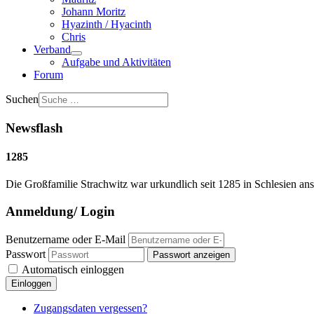
Johann Moritz
Hyazinth / Hyacinth
Chris
Verband
Aufgabe und Aktivitäten
Forum
Suchen
Newsflash
1285
Die Großfamilie Strachwitz war urkundlich seit 1285 in Schlesien ans
Anmeldung/ Login
Benutzername oder E-Mail
Passwort
Passwort anzeigen
Automatisch einloggen
Einloggen
Zugangsdaten vergessen?