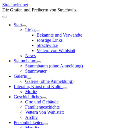
Strachwitz.net
Die Grafen und Freiherrn von Strachwitz
Start
Links
Bekannte und Verwandte
sonstige Links
Strachwitze
Vettern von Wahlstatt
News
Stammbaum
Stammbaum (ohne Anmeldung)
Stammvater
Galerie
Galerie (ohne Anmeldung)
Literatur, Kunst und Kultur
Moritz
Geschichtliches
Orte und Gebäude
Familiengeschichte
Vettern von Wahlstatt
Archiv
Persönlichkeiten
Mauritz