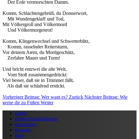
Der Erde vermorschten Damm.
Komm, Schlachtengebrüll, du Donnerwort,
Mit Wundengeklaff und Tod,
Mit Völkergroll und Völkermord
Und Völkermorgenrot!
Komm, Klingenwechsel und Schwerterblitz,
Komm, rasselnder Reitersturm,
Vor deinem Atem, du Mordgeschütz,
Zerfahre Mauer und Turm!
Und bricht entzwei die alte Welt,
Vom Stoß zusammengedrückt:
Viel besser, daß sie in Trümmer fällt,
Als daß sie schlafend erstickt.
Vorheriger Beitrag: Wer wagt es?
Zurück
Nächster Beitrag: Wie
gerne dir zu Füßen
Weiter
Suche
Datenschutzerklärung
Impressum
Kontakt
Start