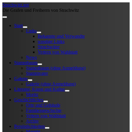
Strachwitz.net
Die Grafen und Freiherrn von Strachwitz
Start
Links
Bekannte und Verwandte
sonstige Links
Strachwitze
Vettern von Wahlstatt
News
Stammbaum
Stammbaum (ohne Anmeldung)
Stammvater
Galerie
Galerie (ohne Anmeldung)
Literatur, Kunst und Kultur
Moritz
Geschichtliches
Orte und Gebäude
Familiengeschichte
Vettern von Wahlstatt
Archiv
Persönlichkeiten
Mauritz