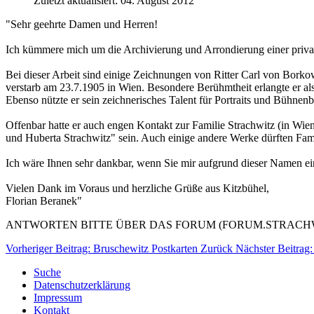
Zuletzt aktualisiert: 04. August 2012
"Sehr geehrte Damen und Herren!
Ich kümmere mich um die Archivierung und Arrondierung einer priv
Bei dieser Arbeit sind einige Zeichnungen von Ritter Carl von Bork
verstarb am 23.7.1905 in Wien. Besondere Berühmtheit erlangte er als 
Ebenso nützte er sein zeichnerisches Talent für Portraits und Bühnenbi
Offenbar hatte er auch engen Kontakt zur Familie Strachwitz (in Wien?
und Huberta Strachwitz" sein. Auch einige andere Werke dürften Famil
Ich wäre Ihnen sehr dankbar, wenn Sie mir aufgrund dieser Namen ei
Vielen Dank im Voraus und herzliche Grüße aus Kitzbühel,
Florian Beranek
"
ANTWORTEN BITTE ÜBER DAS FORUM (FORUM.STRACHWITZ.
Vorheriger Beitrag: Bruschewitz Postkarten
Zurück
Nächster Beitrag
Suche
Datenschutzerklärung
Impressum
Kontakt