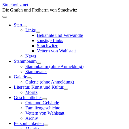
Strachwitz.net
Die Grafen und Freiherrn von Strachwitz
Start
Links
Bekannte und Verwandte
sonstige Links
Strachwitze
Vettern von Wahlstatt
News
Stammbaum
Stammbaum (ohne Anmeldung)
Stammvater
Galerie
Galerie (ohne Anmeldung)
Literatur, Kunst und Kultur
Moritz
Geschichtliches
Orte und Gebäude
Familiengeschichte
Vettern von Wahlstatt
Archiv
Persönlichkeiten
Mauritz