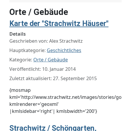
Orte / Gebäude
Karte der "Strachwitz Häuser"
Details
Geschrieben von:
Alex Strachwitz
Hauptkategorie:
Geschichtliches
Kategorie:
Orte / Gebäude
Veröffentlicht: 10. Januar 2014
Zuletzt aktualisiert: 27. September 2015
{mosmap
kml='http://www.strachwitz.net/images/stories/googl
kmlrenderer='geoxml'
|kmlsidebar='right'| kmlsbwidth='200'}
Strachwitz / Schöngarten,