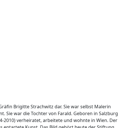
äfin Brigitte Strachwitz dar. Sie war selbst Malerin
. Sie war die Tochter von Farald. Geboren in Salzburg
14-2010) verheiratet, arbeitete und wohnte in Wien. Der
als entartete Kunst. Das Bild gehört heute der Stiftung