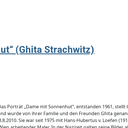
t“ (Ghita Strachwitz)
as Porträt „Dame mit Sonnenhut“, entstanden 1961, stellt Gr
nd wurde von ihrer Familie und den Freunden Ghita genannt
 3.8.2010. Sie war seit 1975 mit Hans-Hubertus v. Loefen (19
Wien arbeitender Maler. In der Nazizeit galten seine Bilder 