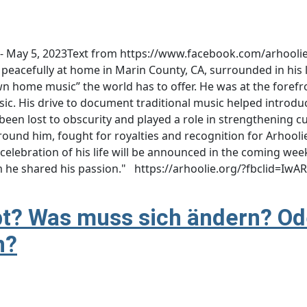
- May 5, 2023 ​​Text from https://www.facebook.com/arhoolie
peacefully at home in Marin County, CA, surrounded in his l
 home music” the world has to offer. He was at the forefront
ic. His drive to document traditional music helped introduc
een lost to obscurity and played a role in strengthening cu
round him, fought for royalties and recognition for Arhoolie
 celebration of his life will be announced in the coming week
hom he shared his passion." https://arhoolie.org/?fbclid=
bt? Was muss sich ändern? Ode
n?
z