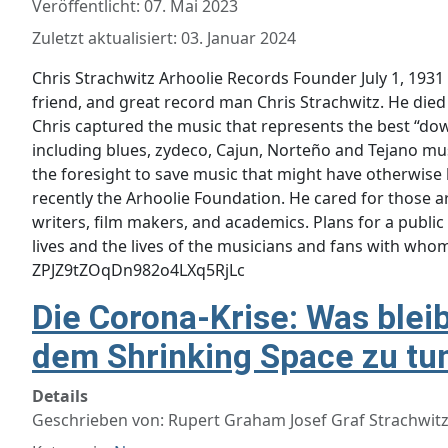
Veröffentlicht: 07. Mai 2023
Zuletzt aktualisiert: 03. Januar 2024
Chris Strachwitz Arhoolie Records Founder July 1, 1931 
friend, and great record man Chris Strachwitz. He died 
Chris captured the music that represents the best “down
including blues, zydeco, Cajun, Norteño and Tejano mus
the foresight to save music that might have otherwise b
recently the Arhoolie Foundation. He cared for those a
writers, film makers, and academics. Plans for a public
lives and the lives of the musicians and fans with w
ZPJZ9tZOqDn982o4LXq5RjLc
Die Corona-Krise: Was blei
dem Shrinking Space zu tu
Details
Geschrieben von:
Rupert Graham Josef Graf Strachwit