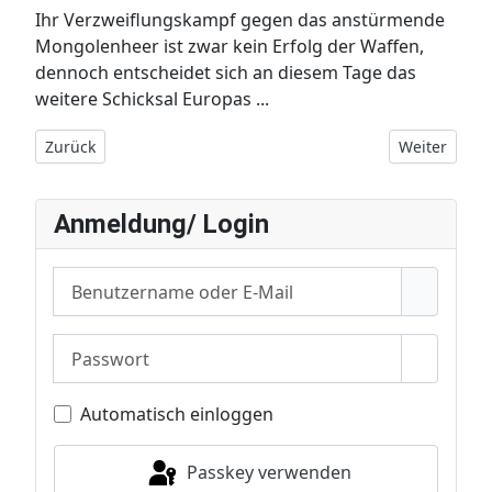
Ihr Verzweiflungskampf gegen das anstürmende
Mongolenheer ist zwar kein Erfolg der Waffen,
dennoch entscheidet sich an diesem Tage das
weitere Schicksal Europas ...
Vorheriger Beitrag: Vettern von Wahlstatt
Nächster Bei
Zurück
Weiter
Anmeldung/ Login
Benutzername oder E-Mail
Passwort
Passwor
Automatisch einloggen
Passkey verwenden